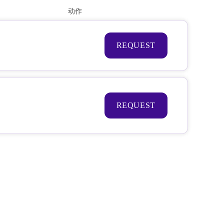
动作
REQUEST
REQUEST