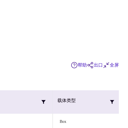
帮助
出口
全屏
载体类型
Box