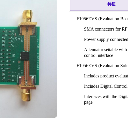
特征
F1956EVS (Evaluation Boa
SMA connectors for RF 
Power supply connected
Attenuator settable with 
control interface
F1956EVS (Evaluation Solu
Includes product evalua
Includes Digital Control
Interfaces with the Dig
page