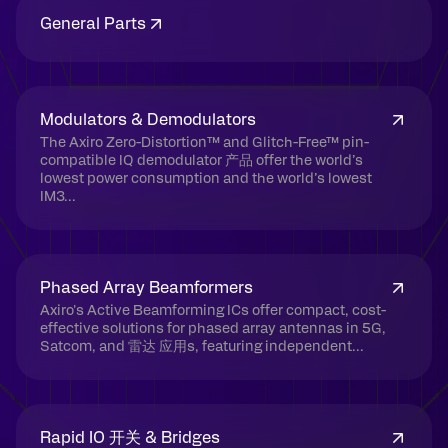
General Parts
Modulators & Demodulators
The Axiro Zero-Distortion™ and Glitch-Free™ pin-
compatible IQ demodulator 产品 offer the world’s
lowest power consumption and the world’s lowest
IM3...
Phased Array Beamformers
Axiro's Active Beamforming ICs offer compact, cost-
effective solutions for phased array antennas in 5G,
Satcom, and 雷达 应用s, featuring independent...
Rapid IO 开关 & Bridges