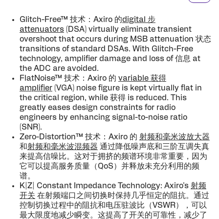
Glitch-Free™ 技术：Axiro 的
digital 步
attenuators
(DSA) virtually eliminate transient
overshoot that occurs during MSB attenuation 状态
transi­tions of standard DSAs. With Glitch-Free
technology, amplifier damage and loss of 信息 at
the ADC are avoided.
FlatNoise™ 技术：Axiro 的
variable 获得
amplifier
(VGA) noise figure is kept virtually flat in
the criti­cal region, while 获得 is reduced. This
greatly eases design constraints for radio
engineers by enhancing signal-to-noise ratio
(SNR).
Zero-Distortion™ 技术：Axiro 的
射频和毫米波放大器
和
射频和毫米波混频器
通过降低噪声底和三阶互调失真
来提高信噪比。这对于拥挤的频谱环境非常重要，因为
它可以提高服务质量（QoS）并释放未充分利用的频
谱。
K|Z| Constant Impedance Technology: Axiro's
射频
开关
在射频端口之间切换时保持几乎恒定的阻抗。通过
控制切换过程中的阻抗和电压驻波比（VSWR），可以
最大限度地减少瞬变。这提高了开关的可靠性，减少了