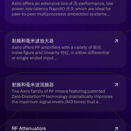
Axiro offers an extensive line of 高-performance, low
power, low-latency RapidIO 开关 which are ideal for
peer-to-peer multiprocessor embedded systems...
射频和毫米波放大器
Axiro offers RF amplifiers with a variety of 获得,
noise figure and linearity 特征, in either differential
or single-ended input...
射频和毫米波混频器
The Axiro family of RF mixers featuring patented
Zero-Distortion™ technology dramatically improves
the maximum signal levels (IM3 tones) that a...
RF Attenuators