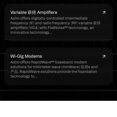
Variable 获得 Amplifiers
Axiro offers digitally-controlled intermediate
frequency (IF) and radio frequency (RF) variable 获得
amplifiers (VGA) with FlatNoise™ technology, an
innovative technology...
Wi-Gig Modems
Axiro offers RapidWave™ baseband modem
solutions for millimeter wave (mmWave) 应用s and
产品. RapidWave solutions provide the foundation
technology to...