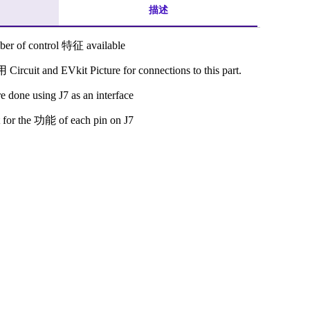
描述
ber of control 特征 available
 Circuit and EVkit Picture for connections to this part.
re done using J7 as an interface
 for the 功能 of each pin on J7