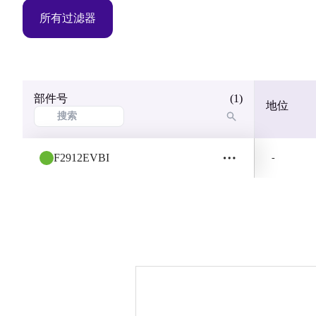
所有过滤器
部件号
(1)
地位
F2912EVBI
-