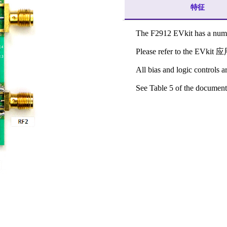
特征
The F2912 EVkit has a num
Please refer to the EVkit 应用
All bias and logic controls a
See Table 5 of the document