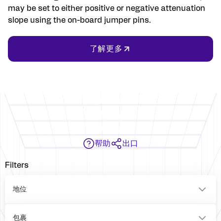
may be set to either positive or negative attenuation
slope using the on-board jumper pins.
了解更多
帮助
出口
Filters
地位
0
包裹