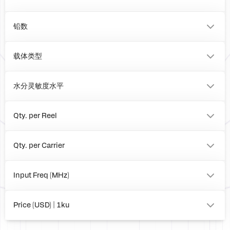
VFQFPN
BOARD
铅数
16
0
载体类型
Tray
Reel
水分灵敏度水平
Box
1
Qty. per Reel
0
2500
Qty. per Carrier
624
0
Input Freq (MHz)
to
Price (USD) | 1ku
0.00
248.75