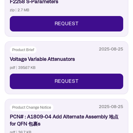
F2258 S-Parameters
zip | 2.7 MB
REQUEST
2025-08-25
Product Brief
Voltage Variable Attenuators
pdf | 395.67 KB
REQUEST
2025-08-25
Product Change Notice
PCN# : A1809-04 Add Alternate Assembly 地点
for QFN 包裹s
pdf | 36.7 KB