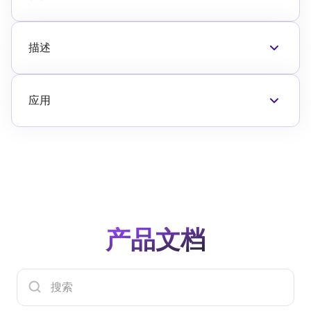
低插入损耗：2000MHz 时为 1.4dB
典型/最小 IIP3：65dBm/47dBm
典型/最小 IIP2：95dBm/87dBm
描述
33.6dB 衰减范围
F2258 是一款低插入损耗电压可变射频衰减器
双向射频端口
(VVA)，覆盖 50MHz 至 6000MHz 的宽频率范围。
+34.4dBm 输入 P1 dB 压缩
除了提供低插入损耗外，F2258 还在整个频率、电
应用
V
引脚允许正或负衰减控制响应
压控制和衰减范围内提供高线性度和低回波损耗性
MODE
基站 2G、3G、4G，
dB 线性衰减特性
能。该器件使用 3.15V 至 5.25V 的单正电源电压。
便携式无线
电源电压：3.15V 至 5.25V
其他功能包括 V
引脚，允许正或负电压控制斜
中继器和 E911 系统
MODE
V
范围：0V 至 3.60V（当 V
= 3.9V 至
率与衰减以及多方向操作，这意味着 RF 输入可应用
CTRL
DD
数字预失真
5.25V 时）、0 至 (V
- 0.3V)（当 V
= 3.15V 至
于 RF1 或 RF2 引脚。该器件使用正控制电压斜率或
DD
DD
点对点基础设施
3.90V 时）
负控制电压斜率具有较宽的控制电压范围。
公共安全基础设施
最高工作温度+105 °C
卫星接收器和调制解调器
3mm x 3mm、16 引脚 TQFN 封装
产品文档
WiMAX 接收器和发射器
军事系统、JTRS 无线电
RFID 手持式和便携式阅读器
电缆基础设施
无线局域网